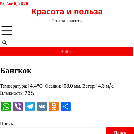
Перейти
Вс, Авг 9, 2026
Красота и польза
к
содержимому
Польза красоты
Войти
Бангкок
Температура: 14.4°C, Осадки: 193.0 мм, Ветер: 14.3 м/с,
Влажность: 78%
WhatsApp
Viber
Telegram
VK
Odnoklassniki
Отправить
Поиск
Поиск