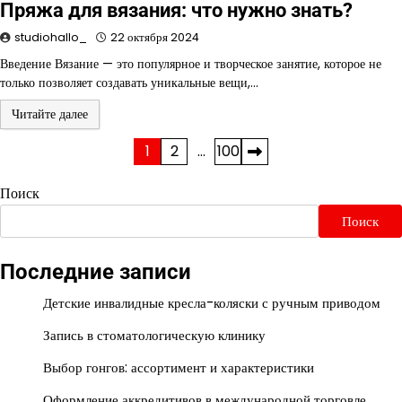
Пряжа для вязания: что нужно знать?
studiohallo_
22 октября 2024
Введение Вязание — это популярное и творческое занятие, которое не
только позволяет создавать уникальные вещи,…
Читайте далее
Пагинация
1
2
…
100
записей
Поиск
Поиск
Последние записи
Детские инвалидные кресла-коляски с ручным приводом
Запись в стоматологическую клинику
Выбор гонгов: ассортимент и характеристики
Оформление аккредитивов в международной торговле