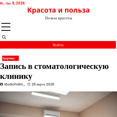
Перейти
Вс, Авг 9, 2026
Красота и польза
к
содержимому
Польза красоты
Войти
Здоровье
Запись в стоматологическую
клинику
studiohallo_
25 марта 2026