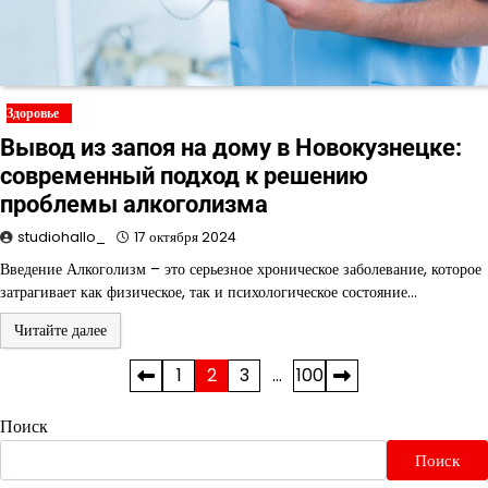
Здоровье
Вывод из запоя на дому в Новокузнецке:
современный подход к решению
проблемы алкоголизма
studiohallo_
17 октября 2024
Введение Алкоголизм – это серьезное хроническое заболевание, которое
затрагивает как физическое, так и психологическое состояние…
Читайте далее
Пагинация
1
2
3
…
100
записей
Поиск
Поиск