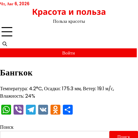
Перейти
Чт, Авг 6, 2026
Красота и польза
к
содержимому
Польза красоты
Войти
Бангкок
Температура: 4.2°C, Осадки: 175.3 мм, Ветер: 19.1 м/с,
Влажность: 24%
WhatsApp
Viber
Telegram
VK
Odnoklassniki
Отправить
Поиск
Поиск