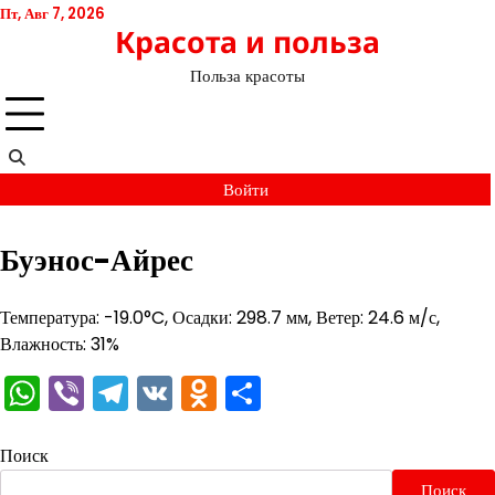
Перейти
Пт, Авг 7, 2026
Красота и польза
к
содержимому
Польза красоты
Войти
Буэнос-Айрес
Температура: -19.0°C, Осадки: 298.7 мм, Ветер: 24.6 м/с,
Влажность: 31%
WhatsApp
Viber
Telegram
VK
Odnoklassniki
Отправить
Поиск
Поиск