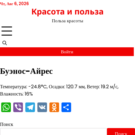
Перейти
Чт, Авг 6, 2026
Красота и польза
к
содержимому
Польза красоты
Войти
Буэнос-Айрес
Температура: -24.8°C, Осадки: 120.7 мм, Ветер: 19.2 м/с,
Влажность: 16%
WhatsApp
Viber
Telegram
VK
Odnoklassniki
Отправить
Поиск
Поиск