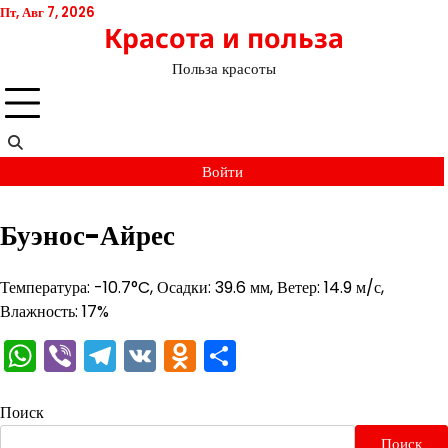
Перейти
Пт, Авг 7, 2026
Красота и польза
к
содержимому
Польза красоты
Войти
Буэнос-Айрес
Температура: -10.7°C, Осадки: 39.6 мм, Ветер: 14.9 м/с,
Влажность: 17%
WhatsApp
Viber
Telegram
VK
Odnoklassniki
Отправить
Поиск
Поиск