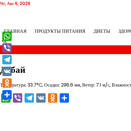
Перейти
Чт, Авг 6, 2026
к
содержимому
ГЛАВНАЯ
ПРОДУКТЫ ПИТАНИЯ
ДИЕТЫ
ЗДОР
WhatsApp
Viber
Дубай
Telegram
VK
Температура: 33.7°C, Осадки: 296.6 мм, Ветер: 7.1 м/с, Влажнос
Odnoklassniki
WhatsApp
Viber
Telegram
VK
Odnoklassniki
Отправить
Отправить