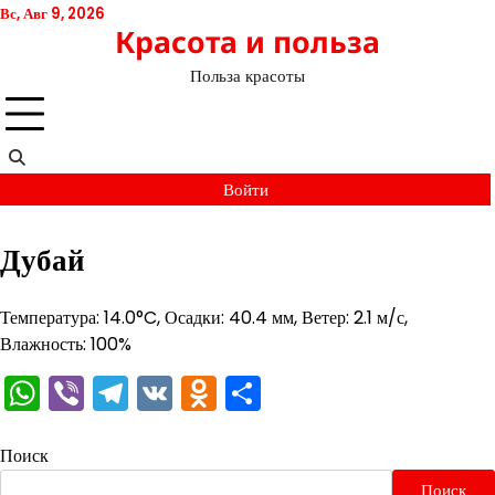
Перейти
Вс, Авг 9, 2026
Красота и польза
к
содержимому
Польза красоты
Войти
Дубай
Температура: 14.0°C, Осадки: 40.4 мм, Ветер: 2.1 м/с,
Влажность: 100%
WhatsApp
Viber
Telegram
VK
Odnoklassniki
Отправить
Поиск
Поиск