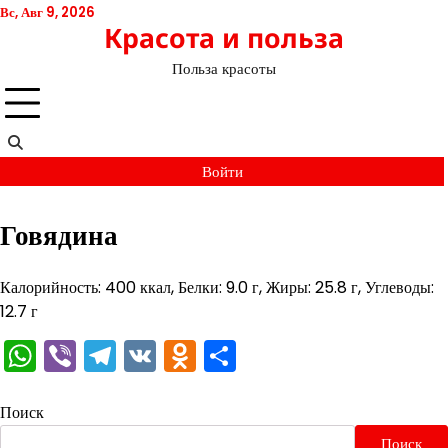
Перейти
Вс, Авг 9, 2026
Красота и польза
к
содержимому
Польза красоты
Войти
Говядина
Калорийность: 400 ккал, Белки: 9.0 г, Жиры: 25.8 г, Углеводы:
12.7 г
WhatsApp
Viber
Telegram
VK
Odnoklassniki
Отправить
Поиск
Поиск