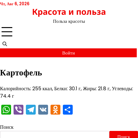
Перейти
Чт, Авг 6, 2026
Красота и польза
к
содержимому
Польза красоты
Войти
Картофель
Калорийность: 255 ккал, Белки: 30.1 г, Жиры: 21.8 г, Углеводы:
74.4 г
WhatsApp
Viber
Telegram
VK
Odnoklassniki
Отправить
Поиск
Поиск