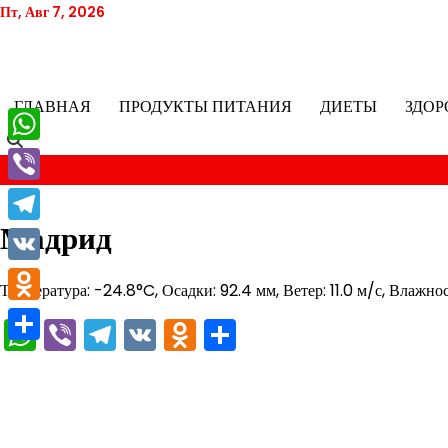
Перейти
Пт, Авг 7, 2026
к
содержимому
ГЛАВНАЯ
ПРОДУКТЫ ПИТАНИЯ
ДИЕТЫ
ЗДОР
WhatsApp
Viber
Мадрид
Telegram
VK
Температура: -24.8°C, Осадки: 92.4 мм, Ветер: 11.0 м/с, Влажно
Odnoklassniki
WhatsApp
Viber
Telegram
VK
Odnoklassniki
Отправить
Отправить