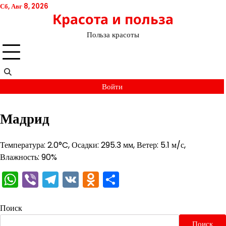
Перейти
Сб, Авг 8, 2026
Красота и польза
к
содержимому
Польза красоты
Войти
Мадрид
Температура: 2.0°C, Осадки: 295.3 мм, Ветер: 5.1 м/с,
Влажность: 90%
WhatsApp
Viber
Telegram
VK
Odnoklassniki
Отправить
Поиск
Поиск