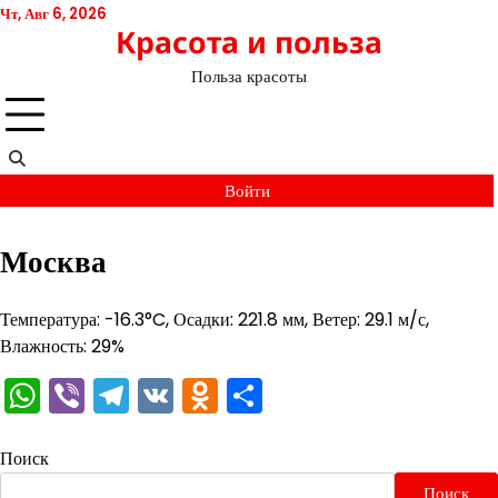
Перейти
Чт, Авг 6, 2026
Красота и польза
к
содержимому
Польза красоты
Войти
Москва
Температура: -16.3°C, Осадки: 221.8 мм, Ветер: 29.1 м/с,
Влажность: 29%
WhatsApp
Viber
Telegram
VK
Odnoklassniki
Отправить
Поиск
Поиск