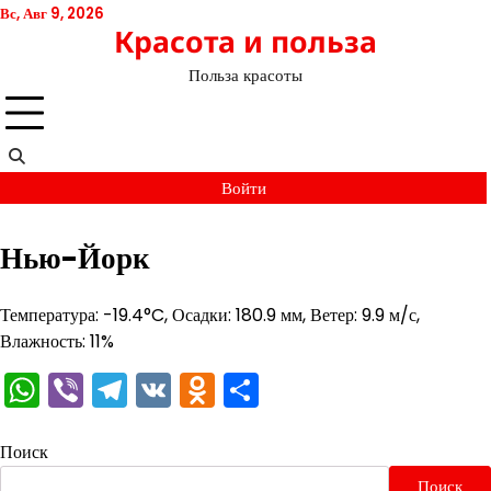
Перейти
Вс, Авг 9, 2026
Красота и польза
к
содержимому
Польза красоты
Войти
Нью-Йорк
Температура: -19.4°C, Осадки: 180.9 мм, Ветер: 9.9 м/с,
Влажность: 11%
WhatsApp
Viber
Telegram
VK
Odnoklassniki
Отправить
Поиск
Поиск