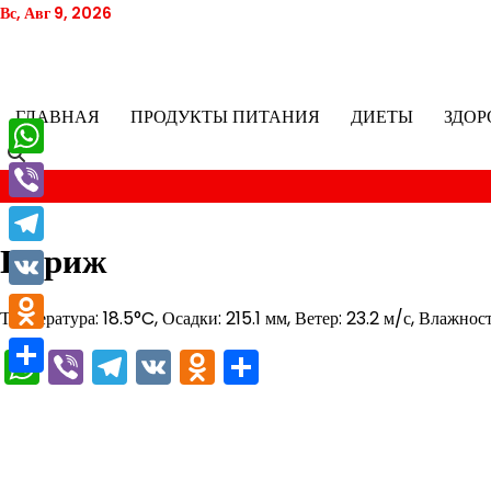
Перейти
Вс, Авг 9, 2026
к
содержимому
ГЛАВНАЯ
ПРОДУКТЫ ПИТАНИЯ
ДИЕТЫ
ЗДОР
WhatsApp
Viber
Париж
Telegram
VK
Температура: 18.5°C, Осадки: 215.1 мм, Ветер: 23.2 м/с, Влажнос
Odnoklassniki
WhatsApp
Viber
Telegram
VK
Odnoklassniki
Отправить
Отправить