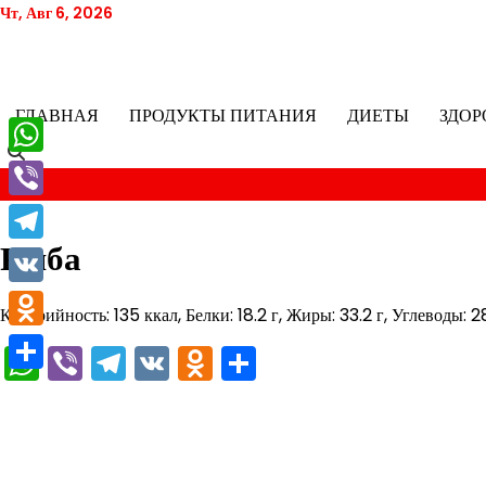
Перейти
Чт, Авг 6, 2026
к
содержимому
ГЛАВНАЯ
ПРОДУКТЫ ПИТАНИЯ
ДИЕТЫ
ЗДОР
WhatsApp
Viber
Рыба
Telegram
VK
Калорийность: 135 ккал, Белки: 18.2 г, Жиры: 33.2 г, Углеводы: 2
Odnoklassniki
WhatsApp
Viber
Telegram
VK
Odnoklassniki
Отправить
Отправить