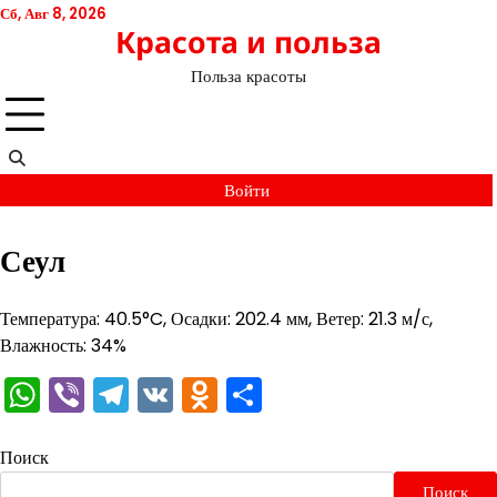
Перейти
Сб, Авг 8, 2026
Красота и польза
к
содержимому
Польза красоты
Войти
Сеул
Температура: 40.5°C, Осадки: 202.4 мм, Ветер: 21.3 м/с,
Влажность: 34%
WhatsApp
Viber
Telegram
VK
Odnoklassniki
Отправить
Поиск
Поиск