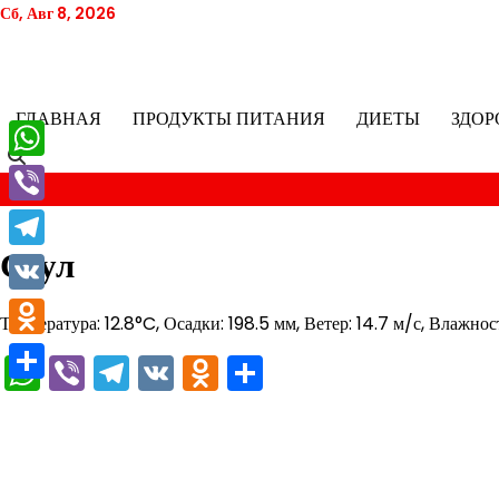
Перейти
Сб, Авг 8, 2026
к
содержимому
ГЛАВНАЯ
ПРОДУКТЫ ПИТАНИЯ
ДИЕТЫ
ЗДОР
WhatsApp
Viber
Сеул
Telegram
VK
Температура: 12.8°C, Осадки: 198.5 мм, Ветер: 14.7 м/с, Влажнос
Odnoklassniki
WhatsApp
Viber
Telegram
VK
Odnoklassniki
Отправить
Отправить