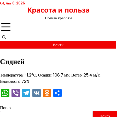
Перейти
Сб, Авг 8, 2026
Красота и польза
к
содержимому
Польза красоты
Войти
Сидней
Температура: -1.2°C, Осадки: 108.7 мм, Ветер: 25.4 м/с,
Влажность: 72%
WhatsApp
Viber
Telegram
VK
Odnoklassniki
Отправить
Поиск
Поиск