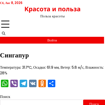
Перейти
Сб, Авг 8, 2026
Красота и польза
к
содержимому
Польза красоты
Войти
Сингапур
Температура: 31.1°C, Осадки: 61.9 мм, Ветер: 5.8 м/с, Влажность:
28%
WhatsApp
Viber
Telegram
VK
Odnoklassniki
Отправить
Поиск
Поиск