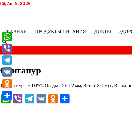
Перейти
Сб, Авг 8, 2026
к
содержимому
ГЛАВНАЯ
ПРОДУКТЫ ПИТАНИЯ
ДИЕТЫ
ЗДОР
WhatsApp
Viber
Сингапур
Telegram
VK
Температура: -11.6°C, Осадки: 250.2 мм, Ветер: 3.0 м/с, Влажно
Odnoklassniki
WhatsApp
Viber
Telegram
VK
Odnoklassniki
Отправить
Отправить