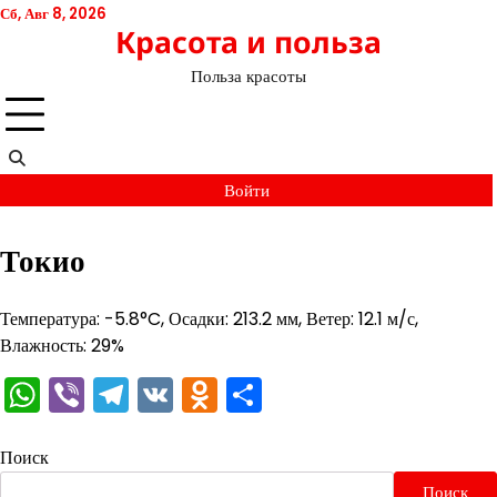
Перейти
Сб, Авг 8, 2026
Красота и польза
к
содержимому
Польза красоты
Войти
Токио
Температура: -5.8°C, Осадки: 213.2 мм, Ветер: 12.1 м/с,
Влажность: 29%
WhatsApp
Viber
Telegram
VK
Odnoklassniki
Отправить
Поиск
Поиск