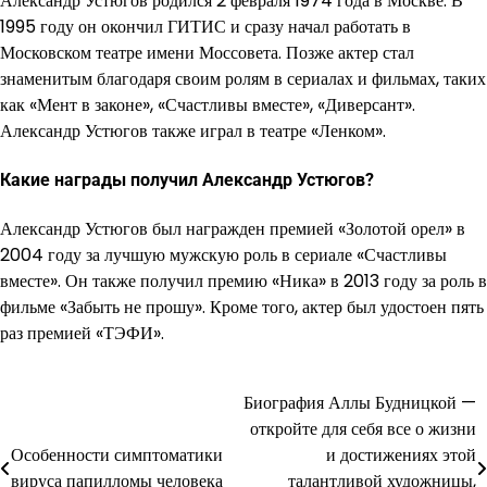
Александр Устюгов родился 2 февраля 1974 года в Москве. В
1995 году он окончил ГИТИС и сразу начал работать в
Московском театре имени Моссовета. Позже актер стал
знаменитым благодаря своим ролям в сериалах и фильмах, таких
как «Мент в законе», «Счастливы вместе», «Диверсант».
Александр Устюгов также играл в театре «Ленком».
Какие награды получил Александр Устюгов?
Александр Устюгов был награжден премией «Золотой орел» в
2004 году за лучшую мужскую роль в сериале «Счастливы
вместе». Он также получил премию «Ника» в 2013 году за роль в
фильме «Забыть не прошу». Кроме того, актер был удостоен пять
раз премией «ТЭФИ».
Биография Аллы Будницкой —
Навигация
откройте для себя все о жизни
по
Особенности симптоматики
и достижениях этой
вируса папилломы человека
талантливой художницы,