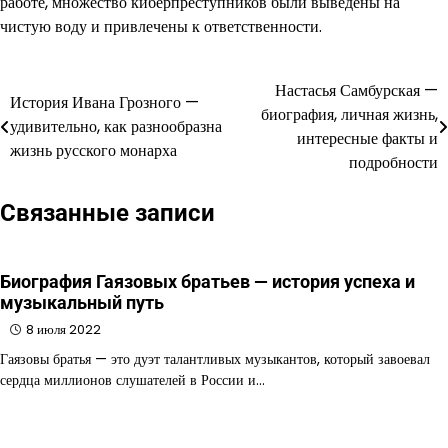
работе, множество киберпреступников были выведены на
чистую воду и привлечены к ответственности.
Настасья Самбурская —
Навигация
История Ивана Грозного —
биография, личная жизнь,
удивительно, как разнообразна
по
интересные факты и
жизнь русского монарха
подробности
записям
Связанные записи
Биография Гаязовых братьев — история успеха и
музыкальный путь
8 июля 2022
Гаязовы братья — это дуэт талантливых музыкантов, который завоевал
сердца миллионов слушателей в России и…