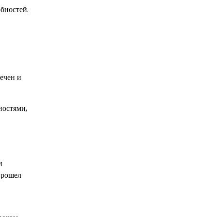
бностей.
ечен и
ностями,
и
прошел