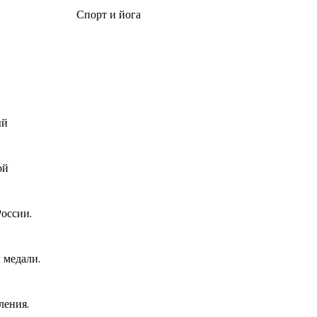
Спорт и йога
ый
ой
оссии.
 медали.
ления.