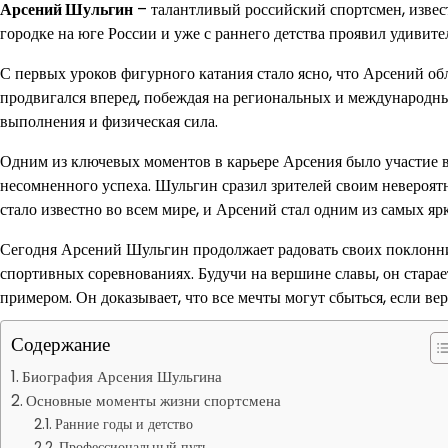
Арсений Шульгин
– талантливый российский спортсмен, извес
городке на юге России и уже с раннего детства проявил удивит
С первых уроков фигурного катания стало ясно, что Арсений о
продвигался вперед, побеждая на региональных и международны
выполнения и физическая сила.
Одним из ключевых моментов в карьере Арсения было участие в
несомненного успеха. Шульгин сразил зрителей своим невероятн
стало известно во всем мире, и Арсений стал одним из самых я
Сегодня Арсений Шульгин продолжает радовать своих поклон
спортивных соревнованиях. Будучи на вершине славы, он стара
примером. Он доказывает, что все мечты могут сбыться, если вер
Содержание
Биография Арсения Шульгина
Основные моменты жизни спортсмена
Ранние годы и детство
Профессиональный путь