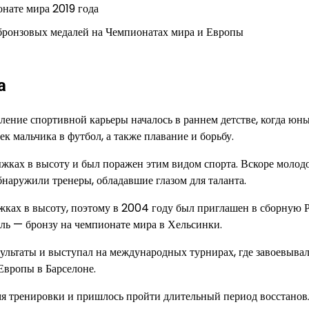
онате мира 2019 года
бронзовых медалей на Чемпионатах мира и Европы
а
ление спортивной карьеры началось в раннем детстве, когда юн
к мальчика в футбол, а также плавание и борьбу.
ыжках в высоту и был поражен этим видом спорта. Вскоре молод
бнаружили тренеры, обладавшие глазом для таланта.
ках в высоту, поэтому в 2004 году был приглашен в сборную Р
ь — бронзу на чемпионате мира в Хельсинки.
льтаты и выступал на международных турнирах, где завоевывал
Европы в Барселоне.
мя тренировки и пришлось пройти длительный период восстанов