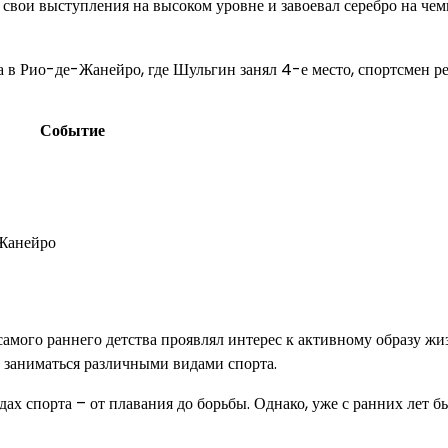
 свои выступления на высоком уровне и завоевал серебро на че
 в Рио-де-Жанейро, где Шульгин занял 4-е место, спортсмен р
Событие
-Жанейро
самого раннего детства проявлял интерес к активному образу жи
у заниматься различными видами спорта.
ах спорта – от плавания до борьбы. Однако, уже с ранних лет б