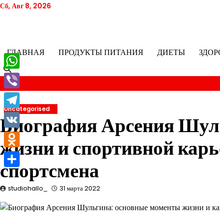
Перейти
Сб, Авг 8, 2026
к
содержимому
ГЛАВНАЯ
ПРОДУКТЫ ПИТАНИЯ
ДИЕТЫ
ЗДОР
WhatsApp
Viber
Uncategorised
Telegram
Биография Арсения Шул
VK
жизни и спортивной кар
Odnoklassniki
спортсмена
Отправить
studiohallo_
31 марта 2022