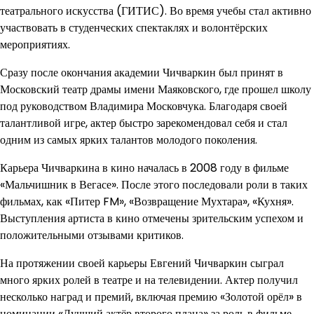
театрального искусства (ГИТИС). Во время учебы стал активно
участвовать в студенческих спектаклях и волонтёрских
мероприятиях.
Сразу после окончания академии Чичваркин был принят в
Московский театр драмы имени Маяковского, где прошел школу
под руководством Владимира Московчука. Благодаря своей
талантливой игре, актер быстро зарекомендовал себя и стал
одним из самых ярких талантов молодого поколения.
Карьера Чичваркина в кино началась в 2008 году в фильме
«Мальчишник в Вегасе». После этого последовали роли в таких
фильмах, как «Питер FM», «Возвращение Мухтара», «Кухня».
Выступления артиста в кино отмечены зрительским успехом и
положительными отзывами критиков.
На протяжении своей карьеры Евгений Чичваркин сыграл
много ярких ролей в театре и на телевидении. Актер получил
несколько наград и премий, включая премию «Золотой орёл» в
номинации «Лучший актёр второго плана» за роль в фильме