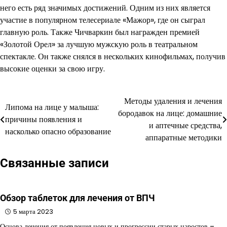
него есть ряд значимых достижений. Одним из них является
участие в популярном телесериале «Мажор», где он сыграл
главную роль. Также Чичваркин был награжден премией
«Золотой Орел» за лучшую мужскую роль в театральном
спектакле. Он также снялся в нескольких кинофильмах, получив
высокие оценки за свою игру.
Методы удаления и лечения
Навигация
Липома на лице у малыша:
бородавок на лице: домашние
причины появления и
по
и аптечные средства,
насколько опасно образование
аппаратные методики
записям
Связанные записи
Обзор таблеток для лечения от ВПЧ
5 марта 2023
Основа лечения от появления новых и прогрессии старых наростов –