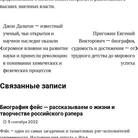
высших эшелонах власти.
Джон Дальтон — известный
Навигация
ученый, чьи открытия и
Пригожин Евгений
по
научное наследие оказали
Викторович — биография,
огромное влияние на развитие
судимость и достижения — от
записям
науки и принесли революцию
трудного детства до мирового
в понимании химических и
успеха
физических процессов
Связанные записи
Биография фейс — рассказываем о жизни и
творчестве российского рэпера
5 сентября 2022
Фэйс – один из самых загадочных и талантливых рэп-исполнителей
современности. Настоящее имя артиста – Илья…