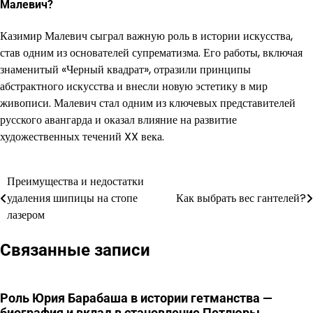
Малевич?
Казимир Малевич сыграл важную роль в истории искусства,
став одним из основателей супрематизма. Его работы, включая
знаменитый «Черный квадрат», отразили принципы
абстрактного искусства и внесли новую эстетику в мир
живописи. Малевич стал одним из ключевых представителей
русского авангарда и оказал влияние на развитие
художественных течений XX века.
Преимущества и недостатки
Навигация
удаления шипицы на стопе
Как выбрать вес гантелей?
по
лазером
записям
Связанные записи
Роль Юрия Барабаша в истории гетманства —
биография и вклад в становление Петлюры