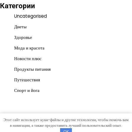
Категории
Uncategorised
Диеты
Здоровье
Мода и красота
Новости плюс
Продукты питания
Путешествия
Спорт и йога
Этот сайт использует куки-файлы и другие технологии, чтобы помочь вам
Copyright © 2026
Красота и польза
Тема News Store от
в навигации, а также предоставить лучший пользовательский опыт.
Artify Themes
.
OK