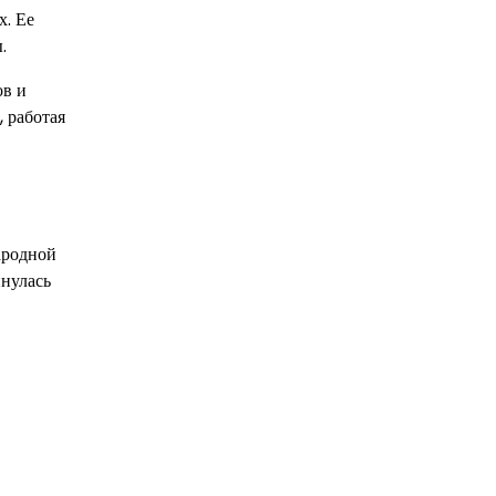
х. Ее
.
ов и
, работая
ародной
нулась