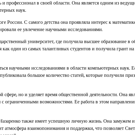
 и профессионал в своей области. Она является одним из ведущ
терных наук.
ге России. С самого детства она проявляла интерес к математик
ировали ее увлечение научными исследованиями.
арственный университет, где получила высшее образование в о
 как один из самых талантливых студентов и получила грант на
аться научными исследованиями в области компьютерных наук. Е
убликовала большое количество статей, которые получили приз
й сфере, но и уделяет время общественной деятельности. Она яв
м с ограниченными возможностями. Ее работа в этом направлени
Назаренко также имеет успешную личную жизнь. Она замужем и
ит атмосфера взаимопонимания и поддержки, что позволяет Свет