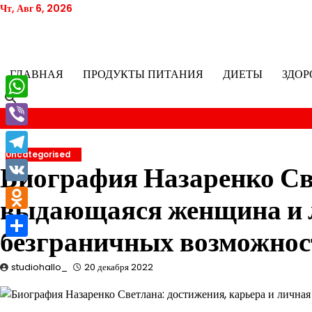
Перейти
Чт, Авг 6, 2026
к
содержимому
ГЛАВНАЯ
ПРОДУКТЫ ПИТАНИЯ
ДИЕТЫ
ЗДОР
WhatsApp
Viber
Uncategorised
Telegram
Биография Назаренко Св
VK
выдающаяся женщина и л
Odnoklassniki
безграничных возможнос
Отправить
studiohallo_
20 декабря 2022