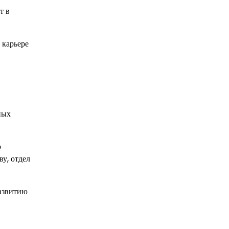
т в
 карьере
ных
о
ву, отдел
развитию