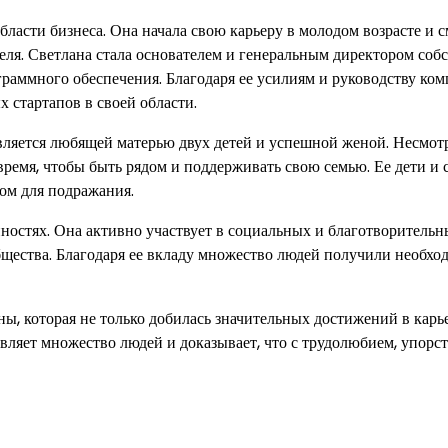
ласти бизнеса. Она начала свою карьеру в молодом возрасте и с
ля. Светлана стала основателем и генеральным директором соб
граммного обеспечения. Благодаря ее усилиям и руководству ко
стартапов в своей области.
вляется любящей матерью двух детей и успешной женой. Несмот
 время, чтобы быть рядом и поддерживать свою семью. Ее дети и 
ом для подражания.
анностях. Она активно участвует в социальных и благотворитель
щества. Благодаря ее вкладу множество людей получили необх
, которая не только добилась значительных достижений в карье
овляет множество людей и доказывает, что с трудолюбием, упорс