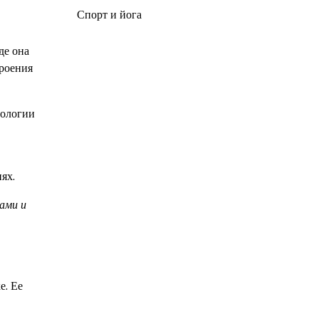
Спорт и йога
де она
троения
иологии
ях.
ами и
е. Ее