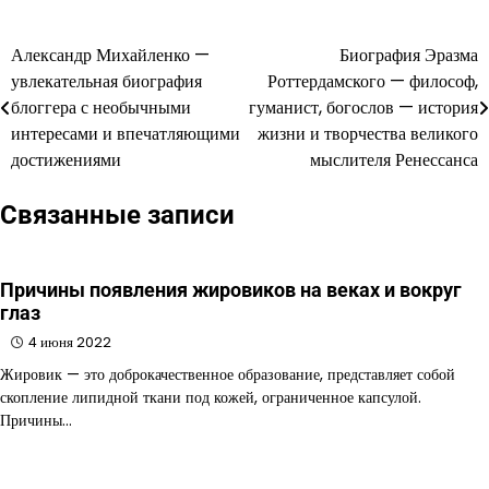
Александр Михайленко —
Биография Эразма
Навигация
увлекательная биография
Роттердамского — философ,
по
блоггера с необычными
гуманист, богослов — история
интересами и впечатляющими
жизни и творчества великого
записям
достижениями
мыслителя Ренессанса
Связанные записи
Причины появления жировиков на веках и вокруг
глаз
4 июня 2022
Жировик — это доброкачественное образование, представляет собой
скопление липидной ткани под кожей, ограниченное капсулой.
Причины…