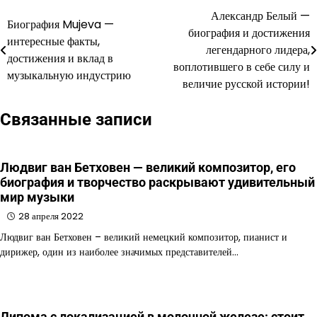
Александр Белый —
Навигация
Биография Mujeva —
биография и достижения
интересные факты,
по
легендарного лидера,
достижения и вклад в
воплотившего в себе силу и
записям
музыкальную индустрию
величие русской истории!
Связанные записи
Людвиг ван Бетховен — великий композитор, его
биография и творчество раскрывают удивительный
мир музыки
28 апреля 2022
Людвиг ван Бетховен – великий немецкий композитор, пианист и
дирижер, один из наиболее значимых представителей…
Липома с локализацией в молочной железе: стоит