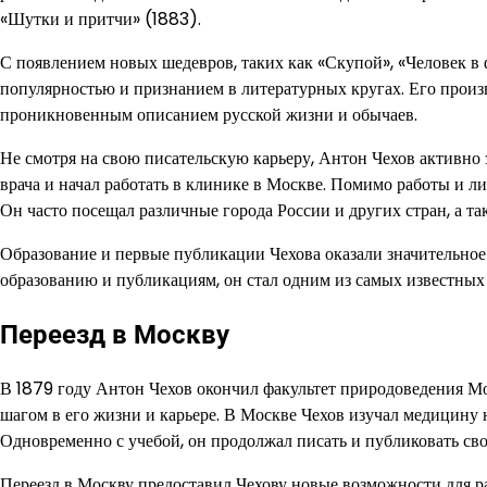
«Шутки и притчи» (1883).
С появлением новых шедевров, таких как «Скупой», «Человек в ф
популярностью и признанием в литературных кругах. Его произ
проникновенным описанием русской жизни и обычаев.
Не смотря на свою писательскую карьеру, Антон Чехов активно
врача и начал работать в клинике в Москве. Помимо работы и л
Он часто посещал различные города России и других стран, а 
Образование и первые публикации Чехова оказали значительное
образованию и публикациям, он стал одним из самых известных
Переезд в Москву
В 1879 году Антон Чехов окончил факультет природоведения Мо
шагом в его жизни и карьере. В Москве Чехов изучал медицину 
Одновременно с учебой, он продолжал писать и публиковать сво
Переезд в Москву предоставил Чехову новые возможности для р