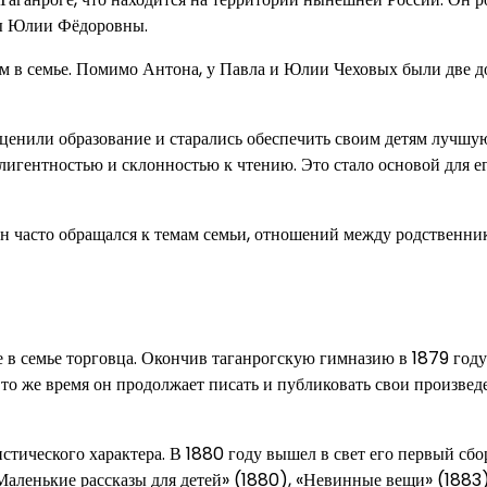
ны Юлии Фёдоровны.
ом в семье. Помимо Антона, у Павла и Юлии Чеховых были две 
 ценили образование и старались обеспечить своим детям лучшу
лигентностью и склонностью к чтению. Это стало основой для е
н часто обращался к темам семьи, отношений между родственни
 в семье торговца. Окончив таганрогскую гимназию в 1879 году
то же время он продолжает писать и публиковать свои произвед
тического характера. В 1880 году вышел в свет его первый сб
«Маленькие рассказы для детей» (1880), «Невинные вещи» (1883