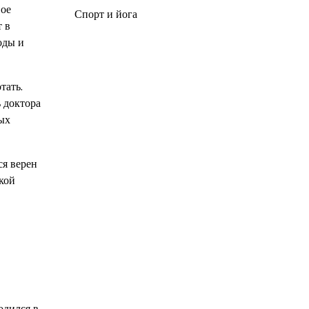
вое
Спорт и йога
т в
оды и
тать.
ь доктора
ых
ся верен
кой
одился в