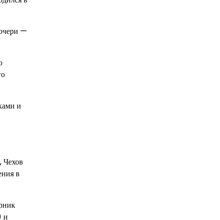
дочери —
ю
го
ками и
, Чехов
ения в
орник
) и