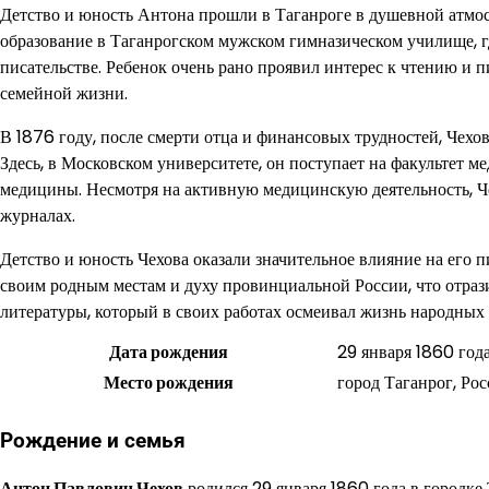
Детство и юность Антона прошли в Таганроге в душевной атмос
образование в Таганрогском мужском гимназическом училище, г
писательстве. Ребенок очень рано проявил интерес к чтению и п
семейной жизни.
В 1876 году, после смерти отца и финансовых трудностей, Чехов 
Здесь, в Московском университете, он поступает на факультет м
медицины. Несмотря на активную медицинскую деятельность, Че
журналах.
Детство и юность Чехова оказали значительное влияние на его п
своим родным местам и духу провинциальной России, что отрази
литературы, который в своих работах осмеивал жизнь народных
Дата рождения
29 января 1860 год
Место рождения
город Таганрог, Ро
Рождение и семья
Антон Павлович Чехов
родился 29 января 1860 года в городке