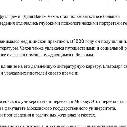
утляре» и «Дядя Ваня», Чехов стал пользоваться все большей
ведения отличались глубокими психологическими портретами ге
 занимался медицинской практикой. В 1888 году он получил ди
итературы, Чехов также увлекался путешествиями и социальной р
также оказывал помощь нуждающимся и больным.
 влияние на его дальнейшую литературную карьеру. Благодаря с
 и уважаемых писателей своего времени.
сковского университета и переехал в Москву. Этот переезд ста
на факультете Московского государственного университета.
и произведения в различных журналах и газетах.
азвития как писателя. Он активно общался с литературными дея