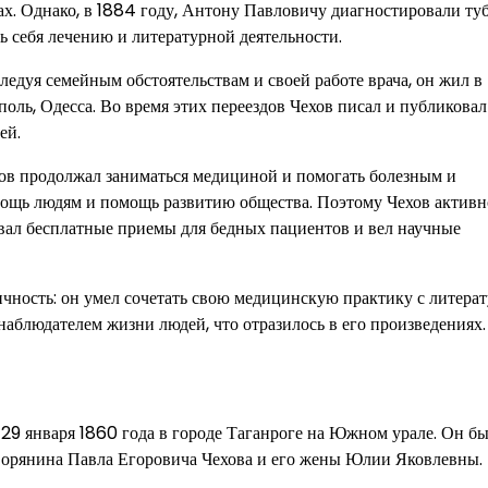
ах. Однако, в 1884 году, Антону Павловичу диагностировали туб
ь себя лечению и литературной деятельности.
едуя семейным обстоятельствам и своей работе врача, он жил в
поль, Одесса. Во время этих переездов Чехов писал и публиковал
ей.
хов продолжал заниматься медициной и помогать болезным и
мощь людям и помощь развитию общества. Поэтому Чехов активн
вал бесплатные приемы для бедных пациентов и вел научные
ичность: он умел сочетать свою медицинскую практику с литера
аблюдателем жизни людей, что отразилось в его произведениях.
29 января 1860 года в городе Таганроге на Южном урале. Он б
дворянина Павла Егоровича Чехова и его жены Юлии Яковлевны.