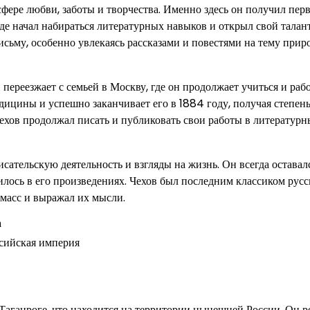
фере любви, заботы и творчества. Именно здесь он получил пер
де начал набираться литературных навыков и открыл свой талан
исьму, особенно увлекаясь рассказами и повестями на тему прир
переезжает с семьей в Москву, где он продолжает учиться и рабо
едицины и успешно заканчивает его в 1884 году, получая степен
хов продолжал писать и публиковать свои работы в литературн
исательскую деятельность и взгляды на жизнь. Он всегда оставал
лось в его произведениях. Чехов был последним классиком русс
 масс и выражал их мысли.
а
ссийская империя
 Таганроге, что находится на территории нынешней России. Он р