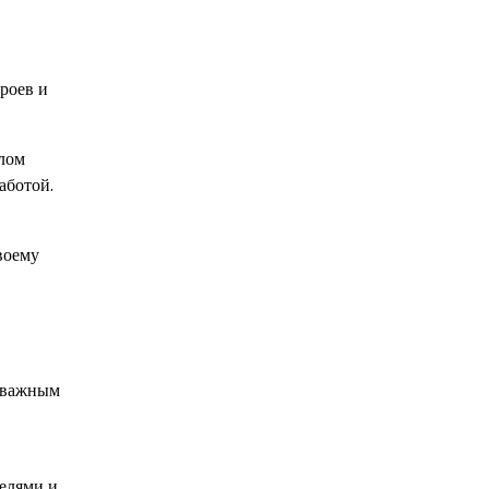
роев и
плом
аботой.
воему
л важным
телями и