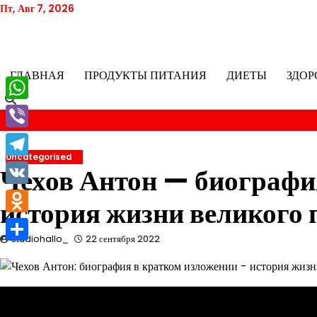
Перейти
Пт, Авг 7, 2026
к
содержимому
ГЛАВНАЯ
ПРОДУКТЫ ПИТАНИЯ
ДИЕТЫ
ЗДОР
WhatsApp
Viber
Uncategorised
Telegram
Чехов Антон — биографи
VK
история жизни великого 
Odnoklassniki
studiohallo_
22 сентября 2022
Отправить