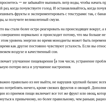
ы проснетесь — не забывайте выпивать литр воды, чтобы начать п
 раз, когда почувствуете голод. И останавливайтесь, когда почув
ешивать фрукты и экспериментировать с текстурами: так, с бан
ицы, ы получите великолепный смузи.
то вы стали более остро реагировать на происходящее вокруг, а
о совершенно нормально: и происходит потому, что мы больше не
 этом уровень энергии во время монодиеты может быть перемен
 время как другие постоянно чувствуют усталость. Если вы относ
свежем воздухе и качественный сон.
лючает улучшение пищеварения (в том числе, устранение пробл
льную потерю веса и улучшение настроения.
 важно правильно из нее выйти, не нарушив хрупкий баланс все
жно потреблять ничего, кроме свежих фруктов и овощей. Дополн
ин из приемов пищи включает все тот же фрукт или овощ, кото
рнуться к привычному, но более правильному, чем раньше, рацио