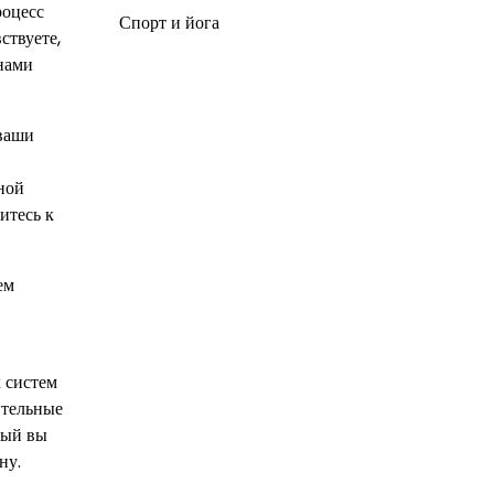
роцесс
Спорт и йога
ствуете,
анами
 ваши
ной
итесь к
ем
х систем
ительные
рый вы
ну.