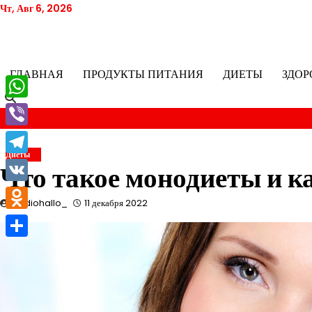
Перейти
Чт, Авг 6, 2026
к
содержимому
ГЛАВНАЯ
ПРОДУКТЫ ПИТАНИЯ
ДИЕТЫ
ЗДОР
WhatsApp
Viber
Диеты
Telegram
Что такое монодиеты и к
VK
studiohallo_
11 декабря 2022
Odnoklassniki
Отправить