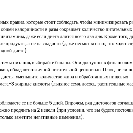
жных правил, которые стоит соблюдать, чтобы минимизировать р
м общей калорийности в разы сокращает количество питательных
ивитамины, даже если диета длится всего два дня. Кроме того, 
 продукты, а не на сладости (даже несмотря на то, что ходят сл
адной диете).
истемы питания, выбирайте бананы. Они доступны в финансовом 
локон, обладают отличной питательной ценностью. Плюс, не лиш
до диеты: уменьшите количество жира и обработанных пищевых
омега-3 жирные кислоты (льняное семя, лосось, растительные мас
блюдаете ее не больше 5 дней. Впрочем, ряд диетологов соглаша
можно продлить на 2 недели (при условии, что вы будете постоян
 только заметите негативные изменения).