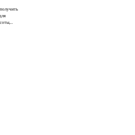
 получить
для
соты,…