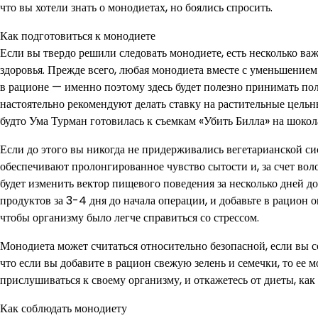
что вы хотели знать о монодиетах, но боялись спросить.
Как подготовиться к монодиете
Если вы твердо решили следовать монодиете, есть несколько ва
здоровья. Прежде всего, любая монодиета вместе с уменьшение
в рационе — именно поэтому здесь будет полезно принимать пол
настоятельно рекомендуют делать ставку на растительные цельные
будто Ума Турман готовилась к съемкам «Убить Билла» на шокол
Если до этого вы никогда не придерживались вегетарианской с
обеспечивают пролонгированное чувство сытости и, за счет во
будет изменить вектор пищевого поведения за несколько дней 
продуктов за 3-4 дня до начала операции, и добавьте в рацион 
чтобы организму было легче справиться со стрессом.
Монодиета может считаться относительно безопасной, если вы со
что если вы добавите в рацион свежую зелень и семечки, то ее 
прислушиваться к своему организму, и откажетесь от диеты, как
Как соблюдать монодиету