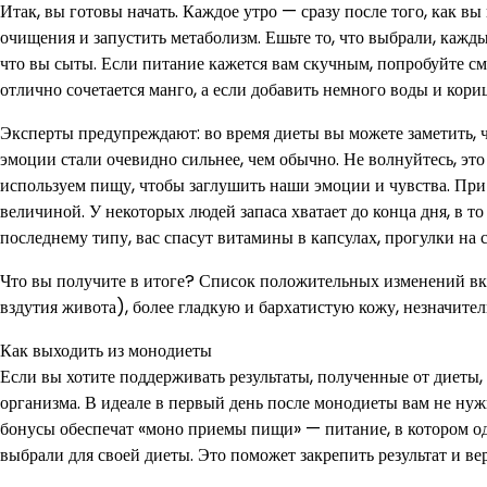
Итак, вы готовы начать. Каждое утро — сразу после того, как в
очищения и запустить метаболизм. Ешьте то, что выбрали, каждый
что вы сыты. Если питание кажется вам скучным, попробуйте см
отлично сочетается манго, а если добавить немного воды и кор
Эксперты предупреждают: во время диеты вы можете заметить, ч
эмоции стали очевидно сильнее, чем обычно. Не волнуйтесь, эт
используем пищу, чтобы заглушить наши эмоции и чувства. При
величиной. У некоторых людей запаса хватает до конца дня, в то
последнему типу, вас спасут витамины в капсулах, прогулки на 
Что вы получите в итоге? Список положительных изменений вк
вздутия живота), более гладкую и бархатистую кожу, незначите
Как выходить из монодиеты
Если вы хотите поддерживать результаты, полученные от диеты,
организма. В идеале в первый день после монодиеты вам не ну
бонусы обеспечат «моно приемы пищи» — питание, в котором од
выбрали для своей диеты. Это поможет закрепить результат и ве