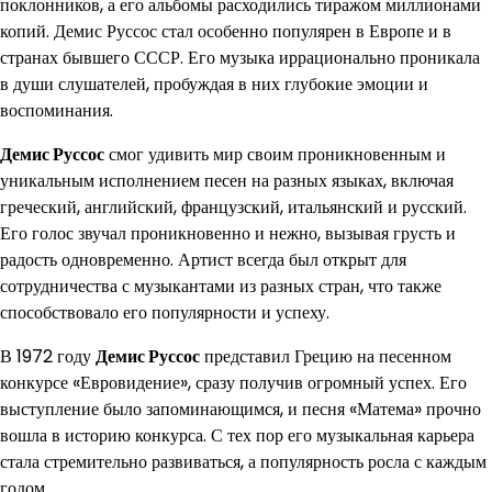
поклонников, а его альбомы расходились тиражом миллионами
копий. Демис Руссос стал особенно популярен в Европе и в
странах бывшего СССР. Его музыка иррационально проникала
в души слушателей, пробуждая в них глубокие эмоции и
воспоминания.
Демис Руссос
смог удивить мир своим проникновенным и
уникальным исполнением песен на разных языках, включая
греческий, английский, французский, итальянский и русский.
Его голос звучал проникновенно и нежно, вызывая грусть и
радость одновременно. Артист всегда был открыт для
сотрудничества с музыкантами из разных стран, что также
способствовало его популярности и успеху.
В 1972 году
Демис Руссос
представил Грецию на песенном
конкурсе «Евровидение», сразу получив огромный успех. Его
выступление было запоминающимся, и песня «Матема» прочно
вошла в историю конкурса. С тех пор его музыкальная карьера
стала стремительно развиваться, а популярность росла с каждым
годом.