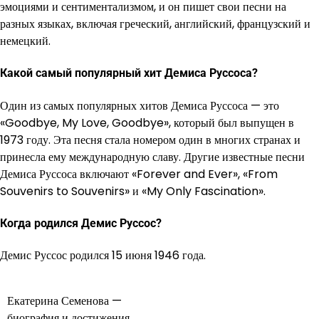
эмоциями и сентиментализмом, и он пишет свои песни на
разных языках, включая греческий, английский, французский и
немецкий.
Какой самый популярный хит Демиса Руссоса?
Один из самых популярных хитов Демиса Руссоса — это
«Goodbye, My Love, Goodbye», который был выпущен в
1973 году. Эта песня стала номером один в многих странах и
принесла ему международную славу. Другие известные песни
Демиса Руссоса включают «Forever and Ever», «From
Souvenirs to Souvenirs» и «My Only Fascination».
Когда родился Демис Руссос?
Демис Руссос родился 15 июня 1946 года.
Екатерина Семенова —
Навигация
биография и достижения