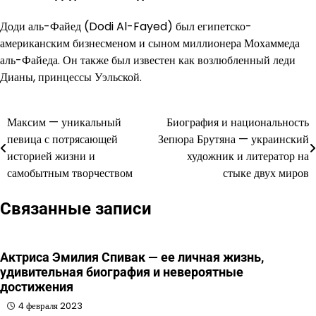
Доди аль-Файед (Dodi Al-Fayed) был египетско-
американским бизнесменом и сыном миллионера Мохаммеда
аль-Файеда. Он также был известен как возлюбленный леди
Дианы, принцессы Уэльской.
Максим — уникальный
Биография и национальность
Навигация
певица с потрясающей
Зепюра Брутяна — украинский
по
историей жизни и
художник и литератор на
самобытным творчеством
стыке двух миров
записям
Связанные записи
Актриса Эмилия Спивак — ее личная жизнь,
удивительная биография и невероятные
достижения
4 февраля 2023