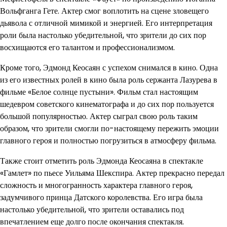
Вольфганга Гете. Актер смог воплотить на сцене зловещего
дьявола с отличной мимикой и энергией. Его интерпретация
роли была настолько убедительной, что зрители до сих пор
восхищаются его талантом и профессионализмом.
Кроме того, Эдмонд Кеосаян с успехом снимался в кино. Одна
из его известных ролей в кино была роль сержанта Лазурева в
фильме «Белое солнце пустыни». Фильм стал настоящим
шедевром советского кинематографа и до сих пор пользуется
большой популярностью. Актер сыграл свою роль таким
образом, что зрители смогли по-настоящему пережить эмоции
главного героя и полностью погрузиться в атмосферу фильма.
Также стоит отметить роль Эдмонда Кеосаяна в спектакле
«Гамлет» по пьесе Уильяма Шекспира. Актер прекрасно передал
сложность и многогранность характера главного героя,
задумчивого принца Датского королевства. Его игра была
настолько убедительной, что зрители оставались под
впечатлением еще долго после окончания спектакля.