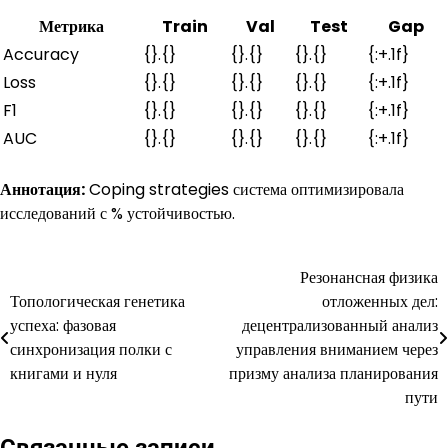
Метрика
Train
Val
Test
Gap
Accuracy
{}.{}
{}.{}
{}.{}
{:+.1f}
Loss
{}.{}
{}.{}
{}.{}
{:+.1f}
F1
{}.{}
{}.{}
{}.{}
{:+.1f}
AUC
{}.{}
{}.{}
{}.{}
{:+.1f}
Аннотация:
Coping strategies система оптимизировала
исследований с % устойчивостью.
Резонансная физика
Навигация
Топологическая генетика
отложенных дел:
по
успеха: фазовая
децентрализованный анализ
синхронизация полки с
управления вниманием через
записям
книгами и нуля
призму анализа планирования
пути
Связанные записи