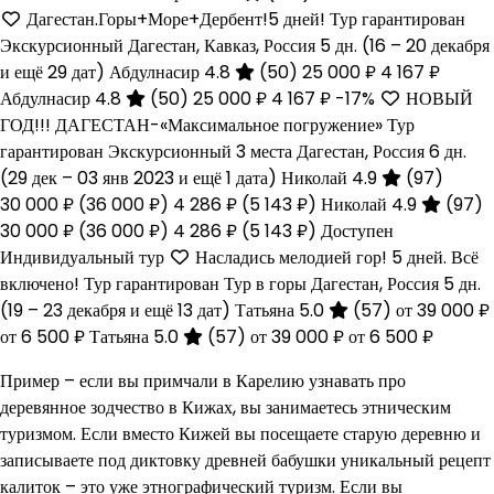
Дагестан.Горы+Море+Дербент!5 дней! Тур гарантирован
Экскурсионный Дагестан, Кавказ, Россия
5 дн.
(16 – 20 декабря
и ещё 29 дат)
Абдулнасир 4.8
(50)
25 000 ₽
4 167 ₽
Абдулнасир 4.8
(50)
25 000 ₽
4 167 ₽
-17%
НОВЫЙ
ГОД!!! ДАГЕСТАН-«Максимальное погружение» Тур
гарантирован Экскурсионный 3 места Дагестан, Россия
6 дн.
(29 дек – 03 янв 2023 и ещё 1 дата)
Николай 4.9
(97)
30 000 ₽
(36 000 ₽)
4 286 ₽
(5 143 ₽)
Николай 4.9
(97)
30 000 ₽
(36 000 ₽)
4 286 ₽
(5 143 ₽)
Доступен
Индивидуальный тур
Насладись мелодией гор! 5 дней. Всё
включено! Тур гарантирован Тур в горы Дагестан, Россия
5 дн.
(19 – 23 декабря и ещё 13 дат)
Татьяна 5.0
(57)
от 39 000 ₽
от 6 500 ₽
Татьяна 5.0
(57)
от 39 000 ₽
от 6 500 ₽
Пример – если вы примчали в Карелию узнавать про
деревянное зодчество в Кижах, вы занимаетесь этническим
туризмом. Если вместо Кижей вы посещаете старую деревню и
записываете под диктовку древней бабушки уникальный рецепт
калиток – это уже этнографический туризм. Если вы