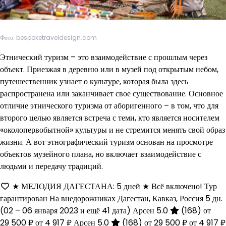
Фото: bespoketraveldesign.com
Этнический туризм – это взаимодействие с прошлым через
объект. Приезжая в деревню или в музей под открытым небом,
путешественник узнает о культуре, которая была здесь
распространена или заканчивает свое существование. Основное
отличие этнического туризма от аборигенного – в том, что для
второго целью является встреча с теми, кто является носителем
«околопервобытной» культуры и не стремится менять свой образ
жизни. А вот этнографический туризм основан на просмотре
объектов музейного плана, но включает взаимодействие с
людьми и передачу традиций.
★ МЕЛОДИЯ ДАГЕСТАНА: 5 дней ★ Всё включено! Тур
гарантирован На внедорожниках Дагестан, Кавказ, Россия
5 дн.
(02 – 06 января 2023 и ещё 41 дата)
Арсен 5.0
(168)
от
29 500 ₽
от 4 917 ₽
Арсен 5.0
(168)
от 29 500 ₽
от 4 917 ₽