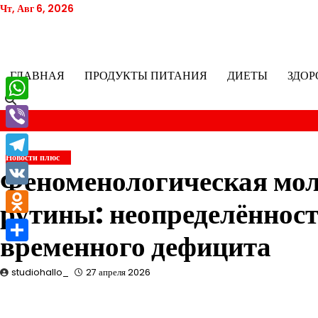
Перейти
Чт, Авг 6, 2026
к
содержимому
ГЛАВНАЯ
ПРОДУКТЫ ПИТАНИЯ
ДИЕТЫ
ЗДОР
WhatsApp
Viber
Новости плюс
Telegram
Феноменологическая мол
VK
рутины: неопределённост
Odnoklassniki
временного дефицита
Отправить
studiohallo_
27 апреля 2026