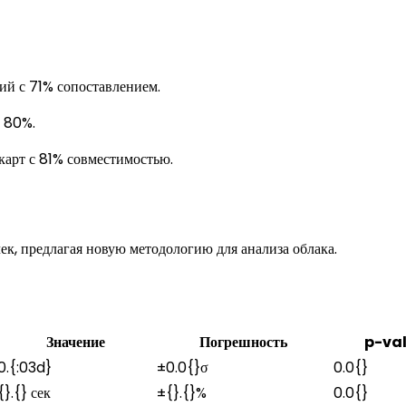
й с 71% сопоставлением.
 80%.
карт с 81% совместимостью.
к, предлагая новую методологию для анализа облака.
Значение
Погрешность
p-va
0.{:03d}
±0.0{}σ
0.0{}
{}.{} сек
±{}.{}%
0.0{}