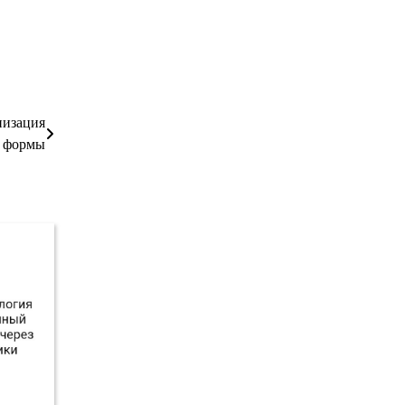
низация
 формы