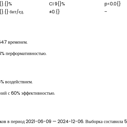
{}.{}%
CI 9{}%
p<0.0{}
{}.{} бит/ед.
±0.{}
–
547 временем.
8% перформативностью.
% воздействием.
аний с 60% эффективностью.
ейков в период 2021-06-09 — 2024-12-06. Выборка составила 