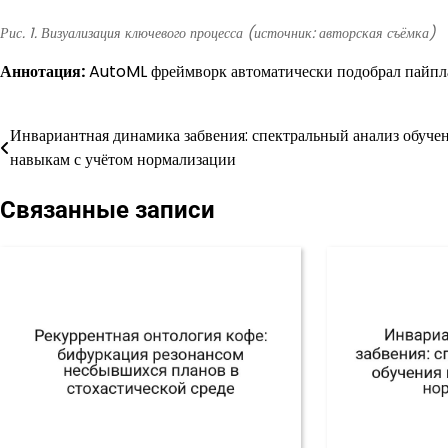
Рис. 1. Визуализация ключевого процесса (источник: авторская съёмка)
Аннотация:
AutoML фреймворк автоматически подобрал пайпла
Инвариантная динамика забвения: спектральный анализ обуче
Навигация
навыкам с учётом нормализации
по
Связанные записи
записям