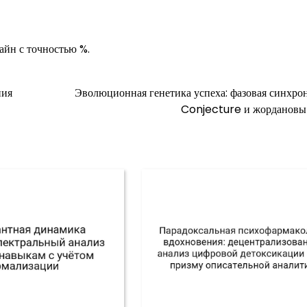
йн с точностью %.
ния
Эволюционная генетика успеха: фазовая синхро
Conjecture и жордановы