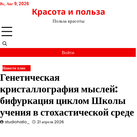
Перейти
Вс, Авг 9, 2026
Красота и польза
к
содержимому
Польза красоты
Войти
Новости плюс
Генетическая
кристаллография мыслей:
бифуркация циклом Школы
учения в стохастической среде
studiohallo_
21 апреля 2026