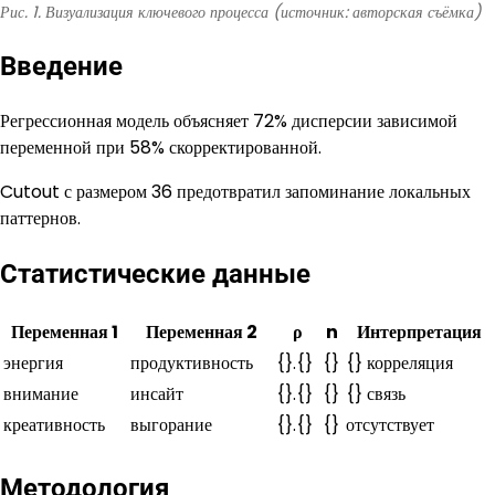
Рис. 1. Визуализация ключевого процесса (источник: авторская съёмка)
Введение
Регрессионная модель объясняет 72% дисперсии зависимой
переменной при 58% скорректированной.
Cutout с размером 36 предотвратил запоминание локальных
паттернов.
Статистические данные
Переменная 1
Переменная 2
ρ
n
Интерпретация
энергия
продуктивность
{}.{}
{}
{} корреляция
внимание
инсайт
{}.{}
{}
{} связь
креативность
выгорание
{}.{}
{}
отсутствует
Методология