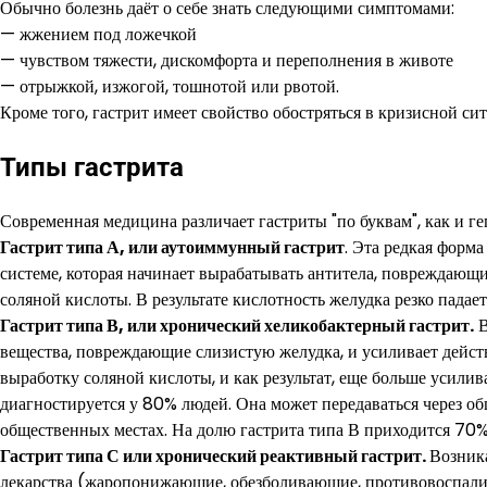
Обычно болезнь даёт о себе знать следующими симптомами:
— жжением под ложечкой
— чувством тяжести, дискомфорта и переполнения в животе
— отрыжкой, изжогой, тошнотой или рвотой.
Кроме того, гастрит имеет свойство обостряться в кризисной си
Типы гастрита
Современная медицина различает гастриты "по буквам", как и ге
Гастрит типа А, или аутоиммунный гастрит
. Эта редкая форм
системе, которая начинает вырабатывать антитела, повреждающ
соляной кислоты. В результате кислотность желудка резко падае
Гастрит типа В, или хронический хеликобактерный гастрит.
В
вещества, повреждающие слизистую желудка, и усиливает дейст
выработку соляной кислоты, и как результат, еще больше усили
диагностируется у 80% людей. Она может передаваться через о
общественных местах. На долю гастрита типа В приходится 70% 
Гастрит типа С или хронический реактивный гастрит.
Возника
лекарства (жаропонижающие, обезболивающие, противовоспали