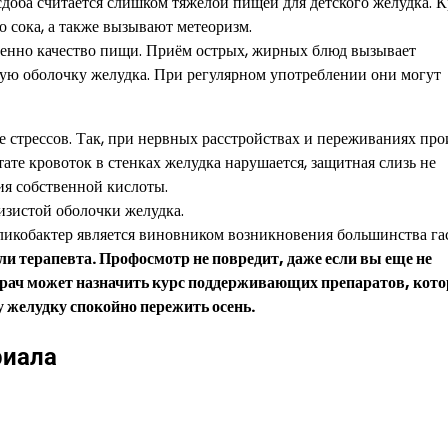
 сдоба считается слишком тяжёлой пищей для детского желудка. 
 сока, а также вызывают метеоризм.
менно качество пищи. Приём острых, жирных блюд вызывает
ую оболочку желудка. При регулярном употреблении они могут
е стрессов. Так, при нервных расстройствах и переживаниях пр
ате кровоток в стенках желудка нарушается, защитная слизь не
вия собственной кислоты.
изистой оболочки желудка.
ликобактер является виновником возникновения большинства га
и терапевта. Профосмотр не повредит, даже если вы еще не
Врач может назначить курс поддерживающих препаратов, кот
у желудку спокойно пережить осень.
риала