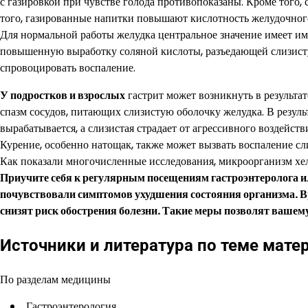
с газировкой при чувстве голода противопоказаны. Кроме того,
того, газированные напитки повышают кислотность желудочного
Для нормальной работы желудка центральное значение имеет и
повышенную выработку соляной кислоты, разъедающей слизист
спровоцировать воспаление.
У подростков и взрослых
гастрит может возникнуть в результат
спазм сосудов, питающих слизистую оболочку желудка. В результ
вырабатывается, а слизистая страдает от агрессивного воздейст
Курение, особенно натощак, также может вызвать воспаление сл
Как показали многочисленные исследования, микроорганизм хе
Приучите себя к регулярным посещениям гастроэнтеролога ил
почувствовали симптомов ухудшения состояния организма. 
снизят риск обострения болезни. Такие меры позволят вашем
Источники и литература по теме мате
По разделам медицины
Гастроэнтерология