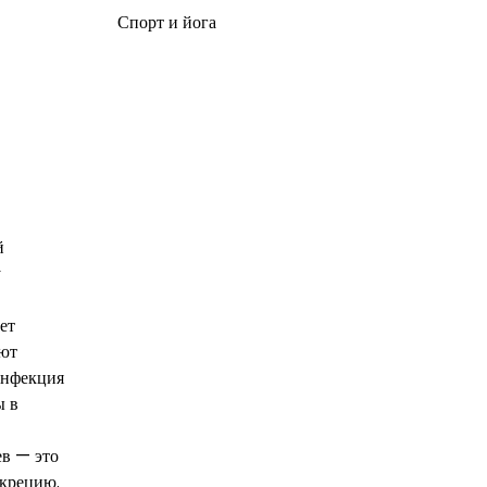
Спорт и йога
й
у
ет
ают
инфекция
ы в
ев — это
екрецию.