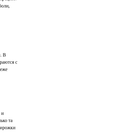
боли,
. В
раются с
реже
 и
ько та
/пирожки