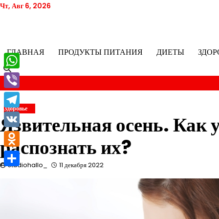
Перейти
Чт, Авг 6, 2026
к
содержимому
ГЛАВНАЯ
ПРОДУКТЫ ПИТАНИЯ
ДИЕТЫ
ЗДОР
WhatsApp
Viber
Здоровье
Telegram
Язвительная осень. Как у
VK
распознать их?
Odnoklassniki
studiohallo_
11 декабря 2022
Отправить