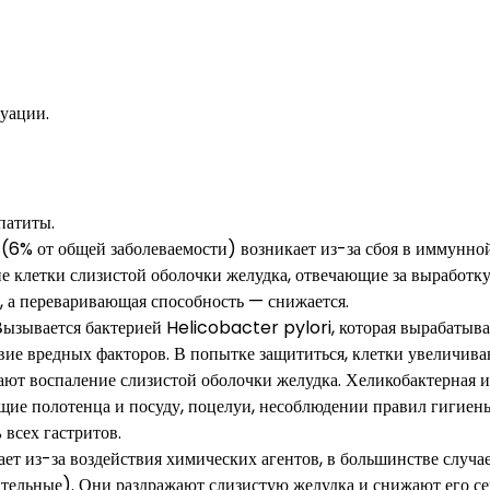
туации.
патиты.
а (6% от общей заболеваемости) возникает из-за сбоя в иммунно
ие клетки слизистой оболочки желудка, отвечающие за выработк
т, а переваривающая способность — снижается.
ызывается бактерией Helicobacter pylori, которая вырабатыва
вие вредных факторов. В попытке защититься, клетки увеличив
вают воспаление слизистой оболочки желудка. Хеликобактерная 
бщие полотенца и посуду, поцелуи, несоблюдении правил гигиен
всех гастритов.
ет из-за воздействия химических агентов, в большинстве случа
тельные). Они раздражают слизистую желудка и снижают его с