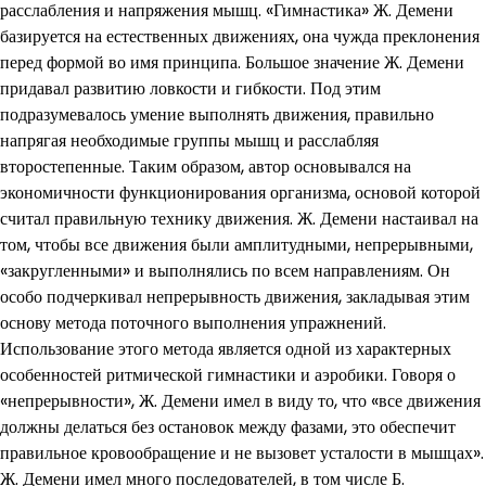
расслабления и напряжения мышц. «Гимнастика» Ж. Демени
базируется на естественных движениях, она чужда преклонения
перед формой во имя принципа. Большое значение Ж. Демени
придавал развитию ловкости и гибкости. Под этим
подразумевалось умение выполнять движения, правильно
напрягая необходимые группы мышц и расслабляя
второстепенные. Таким образом, автор основывался на
экономичности функционирования организма, основой которой
считал правильную технику движения. Ж. Демени настаивал на
том, чтобы все движения были амплитудными, непрерывными,
«закругленными» и выполнялись по всем направлениям. Он
особо подчеркивал непрерывность движения, закладывая этим
основу метода поточного выполнения упражнений.
Использование этого метода является одной из характерных
особенностей ритмической гимнастики и аэробики. Говоря о
«непрерывности», Ж. Демени имел в виду то, что «все движения
должны делаться без остановок между фазами, это обеспечит
правильное кровообращение и не вызовет усталости в мышцах».
Ж. Демени имел много последователей, в том числе Б.