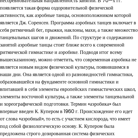
несоревновательная направленность занятий. В 70—х гг.
появляется такая форма оздоровительной физической
активности, как аэробные танцы, основоположником которой
является Дж. Соренсен. Программа аэробных танцев включает в
себя ритмичный бег, прыжки, наклоны, махи, а также множество
танцевальных шагов и движений. По структуре и содержанию
занятий аэробные танцы стоят ближе всего к современной
ритмической гимнастике и аэробике. Подводя итог всему
вышесказанному, можно отметить, что современная аэробика не
является новым видом физической культуры, появившимся в
наши дни. Она является одной из разновидностей гимнастики,
образовавшейся на фундаменте основной гимнастики и
впитавшей в себя элементы европейских гимнастических школ,
элементы восточной культуры, а также элементы танцевальной
и хореографической подготовки. Термин «аэробика» был
впервые введен К. Купером в 1960 г. Происхождение его идет
от слова «аэробный», то есть с участием кислорода, что имеет
под собой физиологическую основу. К. Купером была
предложена строго дозированная система физических