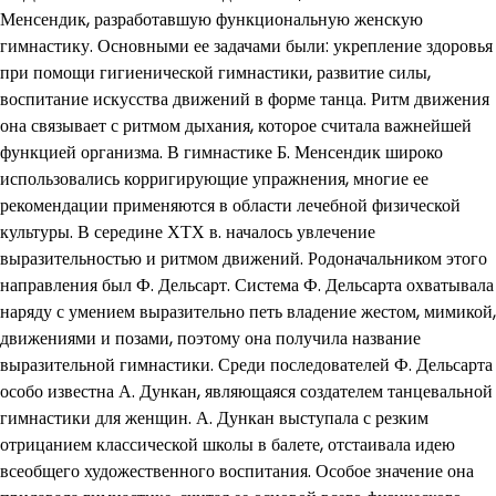
Менсендик, разработавшую функциональную женскую
гимнастику. Основными ее задачами были: укрепление здоровья
при помощи гигиенической гимнастики, развитие силы,
воспитание искусства движений в форме танца. Ритм движения
она связывает с ритмом дыхания, которое считала важнейшей
функцией организма. В гимнастике Б. Менсендик широко
использовались корригирующие упражнения, многие ее
рекомендации применяются в области лечебной физической
культуры. В середине ХТХ в. началось увлечение
выразительностью и ритмом движений. Родоначальником этого
направления был Ф. Дельсарт. Система Ф. Дельсарта охватывала
наряду с умением выразительно петь владение жестом, мимикой,
движениями и позами, поэтому она получила название
выразительной гимнастики. Среди последователей Ф. Дельсарта
особо известна А. Дункан, являющаяся создателем танцевальной
гимнастики для женщин. А. Дункан выступала с резким
отрицанием классической школы в балете, отстаивала идею
всеобщего художественного воспитания. Особое значение она