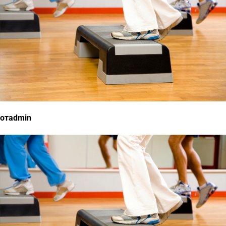
отadmin