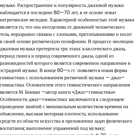
музыке. Распространение и популярность джазовой музыки
наблюдается в последние 60—70 лет, в ее основе лежат
негритянские мелодии. Характерной особенностью этой музыки
является то, что она неотделима от движений человеческого
тела, неразрывно связана с хлопками, притопываниями и носит
в своей основе ритмическую полифонию. В процессе эволюции
джазовая музыка претерпела три этапа: классического джаза,
период свинга и период современного джаза, одной из
разновидностей которого является современное направление в
эстрадной музыке. В конце 60—х гг. появляется новая форма
гимнастики с использованием ритмичной музыки — джаз—
гимнастика. Основателем этого гимнастического направления
является М. Бекман —автор книги «Джаз—гимнастика».
Особенности джаз—гимнастики заключаются в следующем:
проведение занятий с минимальным количеством времени на
объяснение, высокая моторная плотность; использование
средств из области искусства в преломлении задач физического
воспитания; выполнение упражнений под музыку;