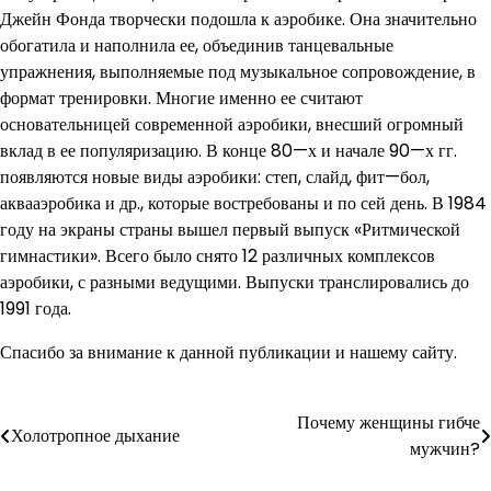
Джейн Фонда творчески подошла к аэробике. Она значительно
обогатила и наполнила ее, объединив танцевальные
упражнения, выполняемые под музыкальное сопровождение, в
формат тренировки. Многие именно ее считают
основательницей современной аэробики, внесший огромный
вклад в ее популяризацию. В конце 80—х и начале 90—х гг.
появляются новые виды аэробики: степ, слайд, фит—бол,
аквааэробика и др., которые востребованы и по сей день. В 1984
году на экраны страны вышел первый выпуск «Ритмической
гимнастики». Всего было снято 12 различных комплексов
аэробики, с разными ведущими. Выпуски транслировались до
1991 года.
Спасибо за внимание к данной публикации и нашему сайту.
Почему женщины гибче
Навигация
Холотропное дыхание
мужчин?
по