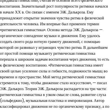
придавала гимнастике, считая ее основой всего физического
воспитания. Значительный рост популярности ритмики начался
в начале ХХ в. Он связан с именем ЭЖ. Далькроза. Ему
принадлежит открытие значения чувства ритма в физической
деятельности человека. Им впервые был применен термин
«ритмическая гимнастика». Основа метода ЭЖ. Далькроза —
органическое совпадение музыки и движения. Ему удалось
создать своего рода нотную грамоту движений, с помощью
которой он развивал у играющих чувство ритма. В дальнейшем
от простой помощи музыканту ритмическая гимнастика
перешла к широким задачам воспитания через движения, то есть
к физическому воспитанию. «Ритмическая гимнастика имеет
своей целью усиление силы и гибкости, подвижности мышц во
времени и пространстве. Мой метод ритмической гимнастики
стремится к тому, чтобы движение стало искусством», — писал
ЭЖ. Далькроз. Теория ЭЖ. Далькроза распадается на три части:
ритмическая гимнастика в узком смысле слова, развитие слуха
(сольфеджио), музыкальная пластика и импровизация. Автор
классифицировал движения не по органическому признаку, а по