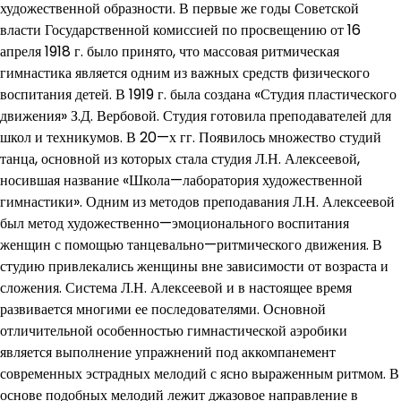
художественной образности. В первые же годы Советской
власти Государственной комиссией по просвещению от 16
апреля 1918 г. было принято, что массовая ритмическая
гимнастика является одним из важных средств физического
воспитания детей. В 1919 г. была создана «Студия пластического
движения» З.Д. Вербовой. Студия готовила преподавателей для
школ и техникумов. В 20—х гг. Появилось множество студий
танца, основной из которых стала студия Л.Н. Алексеевой,
носившая название «Школа—лаборатория художественной
гимнастики». Одним из методов преподавания Л.Н. Алексеевой
был метод художественно—эмоционального воспитания
женщин с помощью танцевально—ритмического движения. В
студию привлекались женщины вне зависимости от возраста и
сложения. Система Л.Н. Алексеевой и в настоящее время
развивается многими ее последователями. Основной
отличительной особенностью гимнастической аэробики
является выполнение упражнений под аккомпанемент
современных эстрадных мелодий с ясно выраженным ритмом. В
основе подобных мелодий лежит джазовое направление в