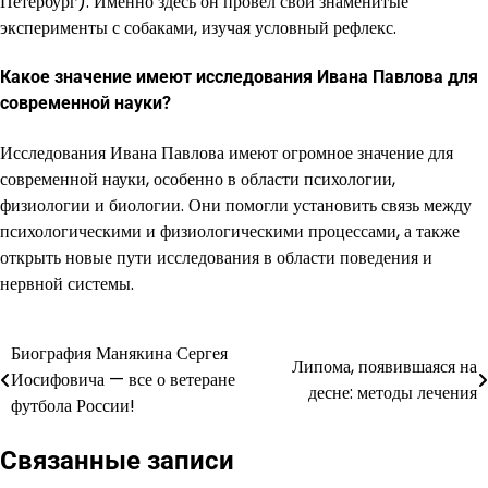
Петербург). Именно здесь он провел свои знаменитые
эксперименты с собаками, изучая условный рефлекс.
Какое значение имеют исследования Ивана Павлова для
современной науки?
Исследования Ивана Павлова имеют огромное значение для
современной науки, особенно в области психологии,
физиологии и биологии. Они помогли установить связь между
психологическими и физиологическими процессами, а также
открыть новые пути исследования в области поведения и
нервной системы.
Биография Манякина Сергея
Навигация
Липома, появившаяся на
Иосифовича — все о ветеране
десне: методы лечения
по
футбола России!
записям
Связанные записи