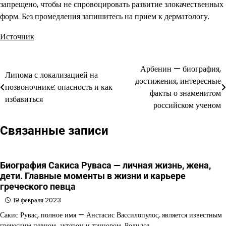
запрещено, чтобы не спровоцировать развитие злокачественных
форм. Без промедления запишитесь на прием к дерматологу.
Источник
Арбенин — биография,
Навигация
Липома с локализацией на
достижения, интересные
позвоночнике: опасность и как
по
факты о знаменитом
избавиться
российском ученом
записям
Связанные записи
Биография Сакиса Руваса — личная жизнь, жена,
дети. Главные моменты в жизни и карьере
греческого певца
19 февраля 2023
Сакис Рувас, полное имя — Анстасис Вассилопулос, является известным
греческим певцом, актером и танцором. Родился…