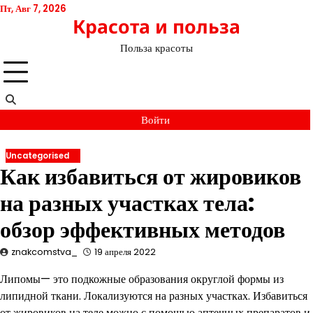
Перейти
Пт, Авг 7, 2026
Красота и польза
к
содержимому
Польза красоты
Войти
Uncategorised
Как избавиться от жировиков
на разных участках тела:
обзор эффективных методов
znakcomstva_
19 апреля 2022
Липомы— это подкожные образования округлой формы из
липидной ткани. Локализуются на разных участках. Избавиться
от жировиков на теле можно с помощью аптечных препаратов и