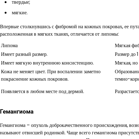
твердые;
мягкие.
Впервые столкнувшись с фибромой на кожных покровах, ее пута
расположенная в мягких тканях, отличается от липомы:
Липома
Мягкая фи
Имеет разный размер.
Размер до 1
Имеет мягкую внутреннюю консистенцию.
Мягкая, но
Кожа не меняет цвет. При воспалении заметно
Образовани
покраснение кожных покровов.
темно-кори
Появляется в любом месте под дермой.
Разрастаетс
Гемангиома
Гемангиома – опухоль доброкачественного происхождения, возн
называют отвисшей родинкой. Чаще всего гемангиома присутству