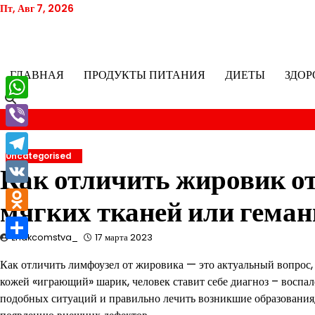
Перейти
Пт, Авг 7, 2026
к
содержимому
ГЛАВНАЯ
ПРОДУКТЫ ПИТАНИЯ
ДИЕТЫ
ЗДОР
WhatsApp
Viber
Uncategorised
Telegram
Как отличить жировик о
VK
мягких тканей или гема
Odnoklassniki
znakcomstva_
17 марта 2023
Отправить
Как отличить лимфоузел от жировика — это актуальный вопрос
кожей «играющий» шарик, человек ставит себе диагноз – воспал
подобных ситуаций и правильно лечить возникшие образования,