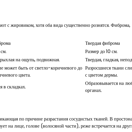
ют с жировиком, хотя оба вида существенно рознятся. Фиброма,
брома
Твердая фиброма
 см.
Размер до 10 см.
 рыхлая на ощупь, подвижная.
Твердая, гладкая, непо
е может быть от светло-коричневого до
Разросшиеся ткани сл
чневого цвета.
с цветом дермы.
Образовывается на лю
я в складках.
органах.
икающая по причине разрастания сосудистых тканей. В простона
ет на лице, голове (волосяной части), реже встречается на дру