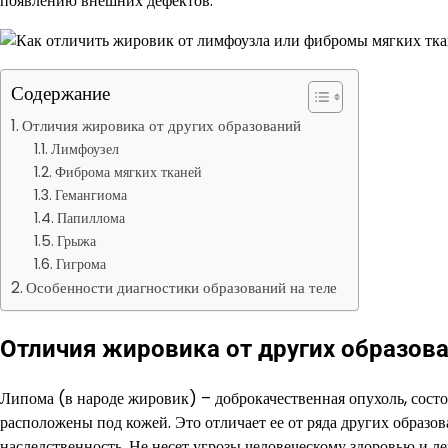
появлению внешних дефектов.
Содержание
Отличия жировика от других образований
Лимфоузел
Фиброма мягких тканей
Гемангиома
Папиллома
Грыжа
Гигрома
Особенности диагностики образований на теле
Отличия жировика от других образов
Липома (в народе жировик) – доброкачественная опухоль, сост
расположены под кожей. Это отличает ее от ряда других обра
наследственность. Не несет угрозы человеческому здоровью и 