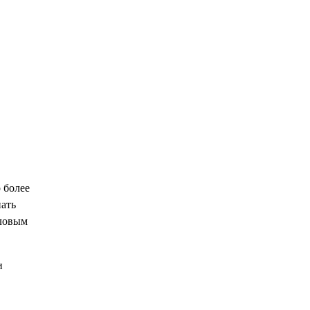
 более
нать
оловым
и