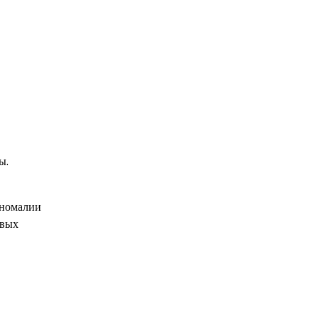
ы.
аномалии
овых