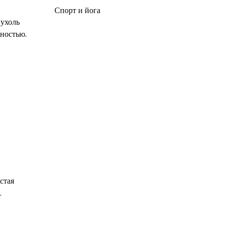
Спорт и йога
пухоль
лностью.
стая
.