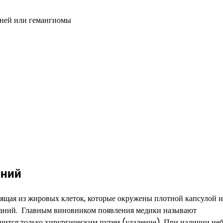
аний
оящая из жировых клеток, которые окружены плотной капсулой и
зований. Главным виновником появления медики называют
лечится только хирургическим путем (удаление). При наличии н