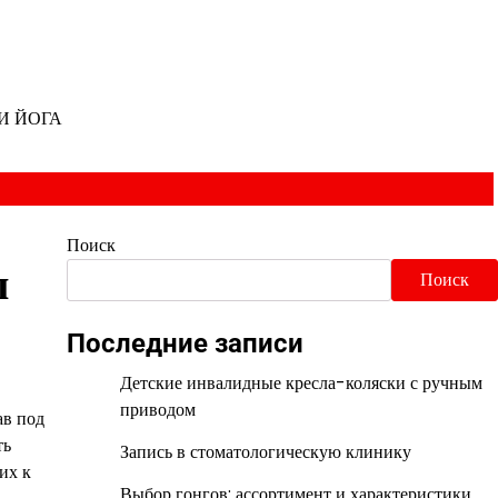
И ЙОГА
Поиск
ы
Поиск
Последние записи
Детские инвалидные кресла-коляски с ручным
приводом
ав под
ть
Запись в стоматологическую клинику
их к
Выбор гонгов: ассортимент и характеристики