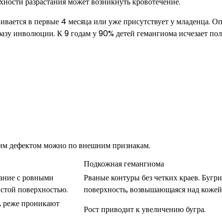
хности разрастания может возникнуть кровотечение.
вивается в первые 4 месяца или уже присутствует у младенца. О
 фазу инволюции. К 9 годам у 90% детей гемангиома исчезает по
ким дефектом можно по внешним признакам.
Подкожная гемангиома
вание с ровными
Рваные контуры без четких краев. Бугри
истой поверхностью.
поверхность, возвышающаяся над кожей
, реже проникают
Рост приводит к увеличению бугра.