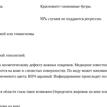
а.
Красновато-синюшные бугры.
10% случаев не поддаются регрессии.
ной этиологией.
к косметическому дефекту кожных покровов. Медицине известно
аются на коже и слизистых поверхностях. По виду может напоми
оричневого цвета. ВПЧ заразный. Инфицирование происходит п
 в области глаза такое возможно.Определить жировик на веке ил
ома на веке