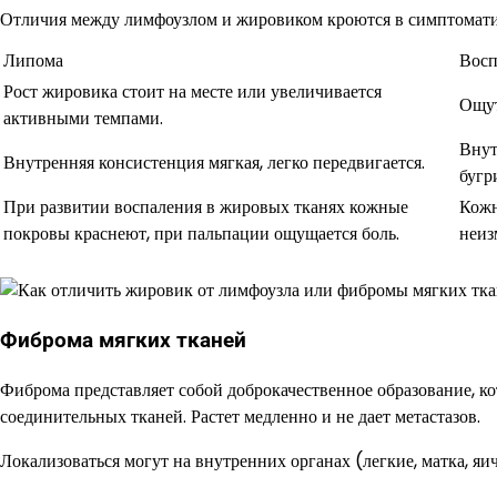
Отличия между лимфоузлом и жировиком кроются в симптомати
Липома
Восп
Рост жировика стоит на месте или увеличивается
Ощут
активными темпами.
Внут
Внутренняя консистенция мягкая, легко передвигается.
бугр
При развитии воспаления в жировых тканях кожные
Кожн
покровы краснеют, при пальпации ощущается боль.
неиз
Фиброма мягких тканей
Фиброма представляет собой доброкачественное образование, к
соединительных тканей. Растет медленно и не дает метастазов.
Локализоваться могут на внутренних органах (легкие, матка, я