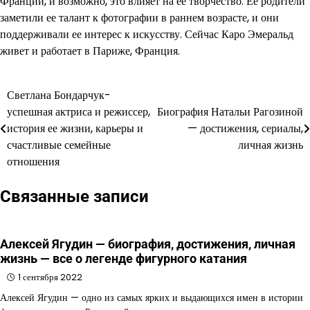
Франции, и возможно, это влияет на ее творчество. Ее родители
заметили ее талант к фотографии в раннем возрасте, и они
поддерживали ее интерес к искусству. Сейчас Каро Эмеральд
живет и работает в Париже, Франция.
Светлана Бондарчук-
Навигация
успешная актриса и режиссер,
Биография Натальи Рагозиной
по
история ее жизни, карьеры и
— достижения, сериалы,
счастливые семейные
личная жизнь
записям
отношения
Связанные записи
Алексей Ягудин — биография, достижения, личная
жизнь — все о легенде фигурного катания
1 сентября 2022
Алексей Ягудин — одно из самых ярких и выдающихся имен в истории