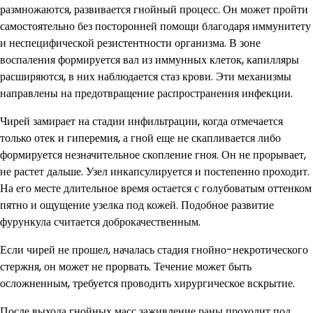
размножаются, развивается гнойный процесс. Он может пройти
самостоятельно без посторонней помощи благодаря иммунитету
и неспецифической резистентности организма. В зоне
воспаления формируется вал из иммунных клеток, капилляры
расширяются, в них наблюдается стаз крови. Эти механизмы
направлены на предотвращение распространения инфекции.
Чирей замирает на стадии инфильтрации, когда отмечается
только отек и гиперемия, а гной еще не скапливается либо
формируется незначительное скопление гноя. Он не прорывает,
не растет дальше. Узел инкапсулируется и постепенно проходит.
На его месте длительное время остается с голубоватым оттенком
пятно и ощущение узелка под кожей. Подобное развитие
фурункула считается доброкачественным.
Если чирей не прошел, началась стадия гнойно-некротического
стержня, он может не прорвать. Течение может быть
осложненным, требуется проводить хирургическое вскрытие.
После выхода гнойных масс заживление раны проходит под