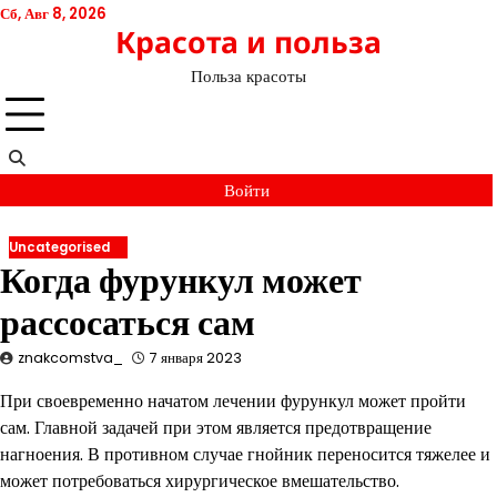
Перейти
Сб, Авг 8, 2026
Красота и польза
к
содержимому
Польза красоты
Войти
Uncategorised
Когда фурункул может
рассосаться сам
znakcomstva_
7 января 2023
При своевременно начатом лечении фурункул может пройти
сам. Главной задачей при этом является предотвращение
нагноения. В противном случае гнойник переносится тяжелее и
может потребоваться хирургическое вмешательство.