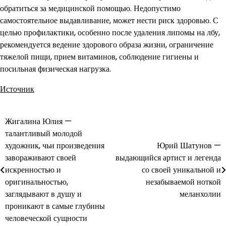
обратиться за медицинской помощью. Недопустимо
самостоятельное выдавливание, может нести риск здоровью. С
целью профилактики, особенно после удаления липомы на лбу,
рекомендуется ведение здорового образа жизни, ограничение
тяжелой пищи, прием витаминов, соблюдение гигиены и
посильная физическая нагрузка.
Источник
Жигалина Юлия —
Навигация
талантливый молодой
по
художник, чьи произведения
Юрий Шатунов —
завораживают своей
выдающийся артист и легенда
записям
искренностью и
со своей уникальной и
оригинальностью,
незабываемой ноткой
заглядывают в душу и
меланхолии
проникают в самые глубины
человеческой сущности